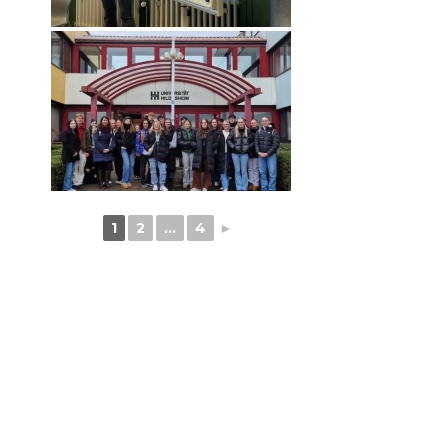
1
2
...
4
►