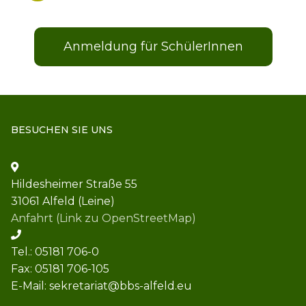
Schulleitung
Downloads
News
Teams
Krankmeldung
Beratung
Anmeldung für SchülerInnen
Organigramm
Infos für Ausbildungsbetriebe
Beratungsteam
Förderverein
Lehrkräfteausbildung
FAQ
Berufsberatung
Kooperationen
Job-Matching
BESUCHEN SIE UNS
Hildesheimer Straße 55
31061 Alfeld (Leine)
Anfahrt (Link zu OpenStreetMap)
Tel.: 05181 706-0
Fax: 05181 706-105
E-Mail: sekretariat@bbs-alfeld.eu