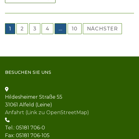
Seitennummerierung
1
2
3
4
…
10
NÄCHSTER
der
Beiträge
BESUCHEN SIE UNS
Hildesheimer Straße 55
31061 Alfeld (Leine)
Anfahrt (Link zu OpenStreetMap)
Tel.: 05181 706-0
Fax: 05181 706-105