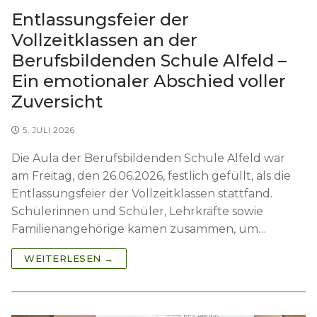
Schulleitung
Downloads
News
Entlassungsfeier der
Teams
Krankmeldung
Beratung
Vollzeitklassen an der
Berufsbildenden Schule Alfeld –
Organigramm
Infos für Ausbildungsbetriebe
Beratungsteam
Förderverein
Ein emotionaler Abschied voller
Lehrkräfteausbildung
FAQ
Berufsberatung
Zuversicht
Kooperationen
Job-Matching
5. JULI 2026
Die Aula der Berufsbildenden Schule Alfeld war
am Freitag, den 26.06.2026, festlich gefüllt, als die
Entlassungsfeier der Vollzeitklassen stattfand.
Schülerinnen und Schüler, Lehrkräfte sowie
Familienangehörige kamen zusammen, um…
WEITERLESEN →