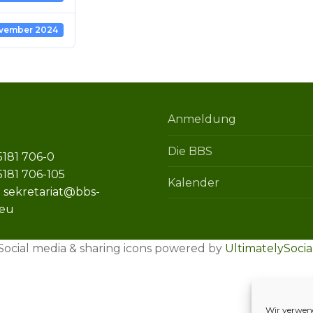
ovember 2024
ng
m
bildungsbetriebe
am
Anmeldung
sbildung
ung
Die BBS
n
05181 706-0
5181 706-105
Kalender
: sekretariat@bbs-
.eu
Social media & sharing icons powered by
UltimatelySocia
Wir verwend