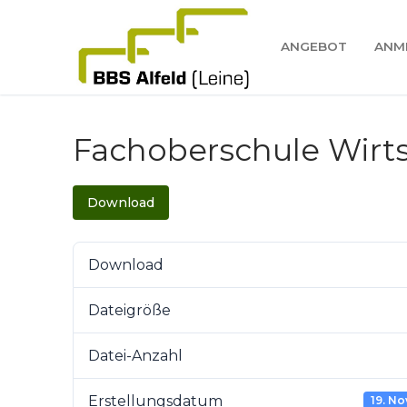
Zum
Inhalt
ANGEBOT
ANM
springen
Fachoberschule Wirts
Suchen
Download
nach:
Angebot
Download
Anmeldung
Dateigröße
BBS
Datei-Anzahl
BBS
Service
Erstellungsdatum
19. N