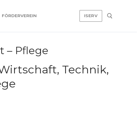
FÖRDERVEREIN
ISERV
Suchen nach:
 – Pflege
irtschaft, Technik,
ege