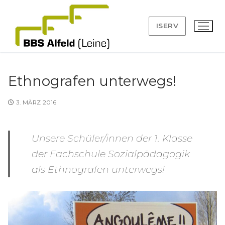
Zum
Inhalt
ISERV
springen
Ethnografen unterwegs!
Suchen
3. MÄRZ 2016
nach:
Unsere Schüler/innen der 1. Klasse
Angebot
der Fachschule Sozialpädagogik
Anmeldung
als Ethnografen unterwegs!
BBS
Leitbild
Service