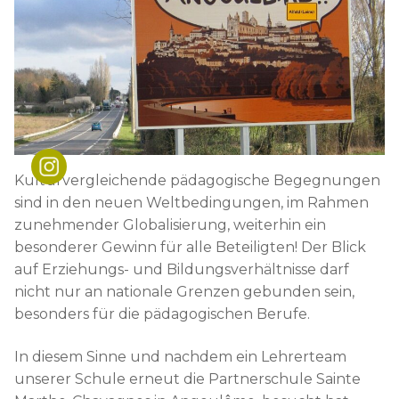
Schulleitung
Downloads
News
Teams
Krankmeldung
Beratung
Organigramm
Infos für Ausbildungsbetriebe
Beratungsteam
Förderverein
Lehrkräfteausbildung
FAQ
Berufsberatung
Kooperationen
Job-Matching
Kulturvergleichende pädagogische Begegnungen
sind in den neuen Weltbedingungen, im Rahmen
zunehmender Globalisierung, weiterhin ein
besonderer Gewinn für alle Beteiligten! Der Blick
auf Erziehungs- und Bildungsverhältnisse darf
nicht nur an nationale Grenzen gebunden sein,
besonders für die pädagogischen Berufe.
In diesem Sinne und nachdem ein Lehrerteam
unserer Schule erneut die Partnerschule Sainte