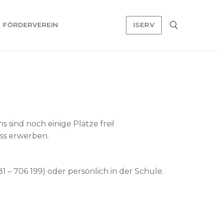
FÖRDERVEREIN
ISERV
Suchen nach:
sind noch einige Plätze frei!
ss erwerben.
81 – 706 199) oder persönlich in der Schule.