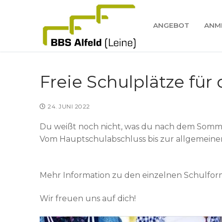
Zum
Inhalt
ANGEBOT
ANM
springen
Freie Schulplätze für
Suchen
24. JUNI 2022
nach:
Du weißt noch nicht, was du nach dem Sommer 
Angebot
Vom Hauptschulabschluss bis zur allgemeine
Anmeldung
Mehr Information zu den einzelnen Schulfor
BBS
Wir freuen uns auf dich!
BBS
Service