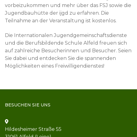
vorbeizukommen und mehr über das FSJ sowie die
Jugendbauhütte der ijgd zu erfahren. Die
Teilnahme an der Veranstaltung ist kostenlos.
Die Internationalen Jugendgemeinschaftsdienste
und die Berufsbildende Schule Alfeld freuen sich
auf zahlreiche Besucherinnen und Besucher. Seien
Sie dabei und entdecken Sie die spannenden
Möglichkeiten eines Freiwilligendienstes!
BESUCHEN SIE UNS
Hildesheimer Straße 55
31061 Alfeld (Leine)