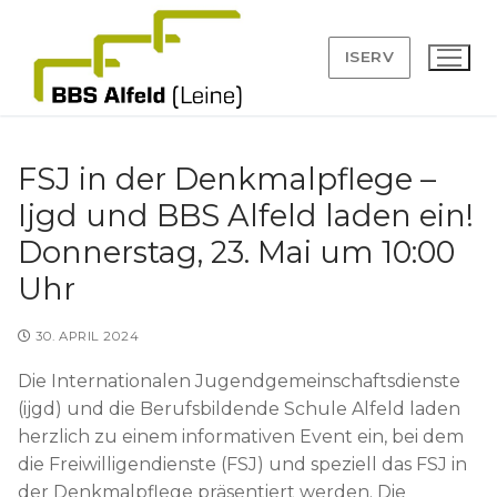
Zum
Inhalt
ISERV
springen
FSJ in der Denkmalpflege –
Ijgd und BBS Alfeld laden ein!
Suchen
Donnerstag, 23. Mai um 10:00
nach:
Uhr
Angebot
30. APRIL 2024
Anmeldung
Die Internationalen Jugendgemeinschaftsdienste
BBS
(ijgd) und die Berufsbildende Schule Alfeld laden
herzlich zu einem informativen Event ein, bei dem
Leitbild
Service
die Freiwilligendienste (FSJ) und speziell das FSJ in
der Denkmalpflege präsentiert werden. Die