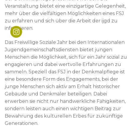
Schulleitung
Downloads
News
Veranstaltung bietet eine einzigartige Gelegenheit,
Teams
mehr über die vielfältigen Möglichkeiten eines FSJ
Krankmeldung
Beratung
zu erfahren und sich über die Arbeit der ijgd zu
Organigramm
Infos für Ausbildungsbetriebe
Beratungsteam
Förderverein
informieren.
Lehrkräfteausbildung
FAQ
Berufsberatung
Das Freiwillige Soziale Jahr bei den Internationalen
Jugendgemeinschaftsdiensten bietet jungen
Kooperationen
Job-Matching
Menschen die Möglichkeit, sich für ein Jahr sozial zu
engagieren und dabei wertvolle Erfahrungen zu
sammeln. Speziell das FSJ in der Denkmalpflege ist
eine besondere Form des Engagements, bei der
junge Menschen sich aktiv am Erhalt historischer
Gebäude und Denkmäler beteiligen. Dabei
erwerben sie nicht nur handwerkliche Fähigkeiten,
sondern leisten auch einen wichtigen Beitrag zur
Bewahrung des kulturellen Erbes für zukünftige
Generationen.