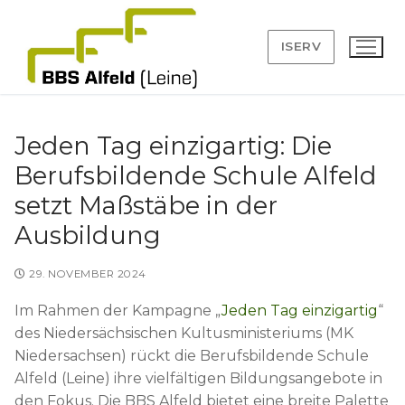
Zum
Inhalt
ISERV
springen
Jeden Tag einzigartig: Die
Berufsbildende Schule Alfeld
Suchen
setzt Maßstäbe in der
nach:
Ausbildung
Angebot
29. NOVEMBER 2024
Anmeldung
Im Rahmen der Kampagne „
Jeden Tag einzigartig
“
BBS
des Niedersächsischen Kultusministeriums (MK
Niedersachsen) rückt die Berufsbildende Schule
Leitbild
Service
Alfeld (Leine) ihre vielfältigen Bildungsangebote in
den Fokus. Die BBS Alfeld bietet eine breite Palette