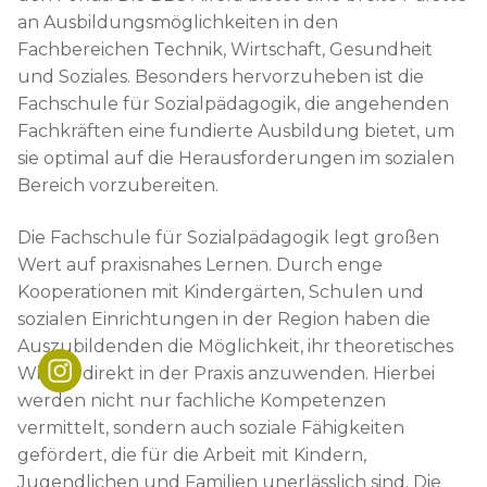
Schulleitung
Downloads
News
an Ausbildungsmöglichkeiten in den
Teams
Fachbereichen Technik, Wirtschaft, Gesundheit
Krankmeldung
Beratung
und Soziales. Besonders hervorzuheben ist die
Organigramm
Infos für Ausbildungsbetriebe
Beratungsteam
Förderverein
Fachschule für Sozialpädagogik, die angehenden
Fachkräften eine fundierte Ausbildung bietet, um
Lehrkräfteausbildung
FAQ
Berufsberatung
sie optimal auf die Herausforderungen im sozialen
Bereich vorzubereiten.
Kooperationen
Job-Matching
Die Fachschule für Sozialpädagogik legt großen
Wert auf praxisnahes Lernen. Durch enge
Kooperationen mit Kindergärten, Schulen und
sozialen Einrichtungen in der Region haben die
Auszubildenden die Möglichkeit, ihr theoretisches
Wissen direkt in der Praxis anzuwenden. Hierbei
werden nicht nur fachliche Kompetenzen
vermittelt, sondern auch soziale Fähigkeiten
gefördert, die für die Arbeit mit Kindern,
Jugendlichen und Familien unerlässlich sind. Die