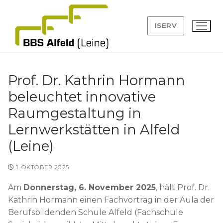
Zum
Inhalt
ISERV
springen
Prof. Dr. Kathrin Hormann
beleuchtet innovative
Suchen
Raumgestaltung in
nach:
Lernwerkstätten in Alfeld
Angebot
(Leine)
Anmeldung
1. OKTOBER 2025
BBS
Am
Donnerstag, 6. November 2025
, hält Prof. Dr.
Kathrin Hormann einen Fachvortrag in der Aula der
Leitbild
Service
Berufsbildenden Schule Alfeld (Fachschule