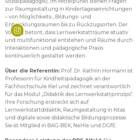
Schulleitung
Downloads
News
Sozialpädagogik). Im Mittelpunkt stehen Fragen
zur Raumgestaltung in Kindertageseinrichtungen
Teams
Krankmeldung
Beratung
– von Möglichkeits-, Bildungs- und
Entwicklungsräumen bis zu Rückzugsorten. Der
Organigramm
Infos für Ausbildungsbetriebe
Beratungsteam
Förderverein
Vortrag betont, dass Lernwerkstatträume situativ
und multifunktional entstehen und Räume durch
Lehrkräfteausbildung
FAQ
Berufsberatung
Interaktionen und pädagogische Praxis
Kooperationen
Job-Matching
kontinuierlich gestaltet werden.
Über die Referentin:
Prof. Dr. Kathrin Hormann ist
Professorin für Kindheitspädagogik an der
Fachhochschule Kiel und zeichnet verantwortlich
für das Modul „Didaktik des Lernwerkstattprinzips“.
Ihre Forschung erstreckt sich auf
Lernwerkstattdidaktik, Raumgestaltung in Kitas
und digitale sowie didaktische Bildungsprozesse.
Sie ist Mitglied in BAG-BEK, NeHle und DGfE.