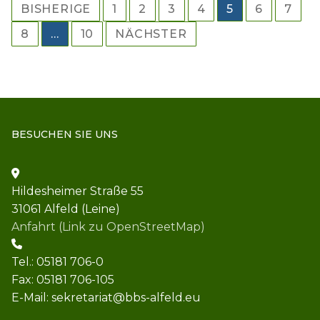
Seitennummerierung
BISHERIGE
1
2
3
4
5
6
7
der
8
…
10
NÄCHSTER
Beiträge
BESUCHEN SIE UNS
Hildesheimer Straße 55
31061 Alfeld (Leine)
Anfahrt (Link zu OpenStreetMap)
Tel.: 05181 706-0
Fax: 05181 706-105
E-Mail: sekretariat@bbs-alfeld.eu