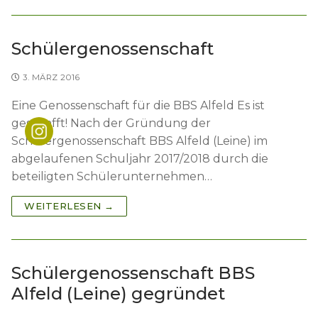
Schulleitung
Downloads
News
Teams
Krankmeldung
Beratung
Schülergenossenschaft
Organigramm
Infos für Ausbildungsbetriebe
Beratungsteam
Förderverein
3. MÄRZ 2016
Lehrkräfteausbildung
FAQ
Berufsberatung
Eine Genossenschaft für die BBS Alfeld Es ist
geschafft! Nach der Gründung der
Kooperationen
Job-Matching
Schülergenossenschaft BBS Alfeld (Leine) im
abgelaufenen Schuljahr 2017/2018 durch die
beteiligten Schülerunternehmen…
WEITERLESEN →
Schülergenossenschaft BBS
Alfeld (Leine) gegründet