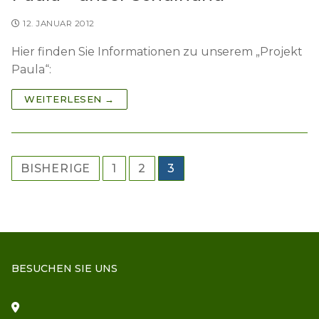
12. JANUAR 2012
Hier finden Sie Informationen zu unserem „Projekt
Paula“:
WEITERLESEN →
Seitennummerierung
BISHERIGE
1
2
3
der
Beiträge
BESUCHEN SIE UNS