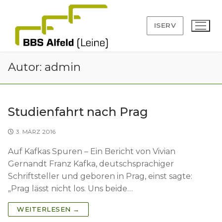
Zum
Inhalt
ISERV
springen
Autor:
admin
Suchen
Studienfahrt nach Prag
nach:
3. MÄRZ 2016
Angebot
Auf Kafkas Spuren – Ein Bericht von Vivian
Anmeldung
Gernandt Franz Kafka, deutschsprachiger
Schriftsteller und geboren in Prag, einst sagte:
BBS
„Prag lässt nicht los. Uns beide…
Leitbild
Service
WEITERLESEN →