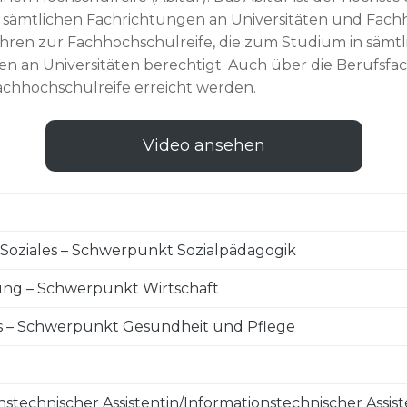
sämtlichen Fachrichtungen an Universitäten und Fach
hren zur Fachhochschulreife, die zum Studium in sämtl
 an Universitäten berechtigt. Auch über die Berufsfac
ng
achhochschulreife erreicht werden.
m
bildungsbetriebe
am
Video ansehen
sbildung
ung
n
Soziales – Schwerpunkt Sozialpädagogik
ung – Schwerpunkt Wirtschaft
s – Schwerpunkt Gesundheit und Pflege
irtschaft die allgemeine Hochschulreife (Abitur) und
ne umfassende Einführung in den Fachbereich Wirtscha
esundheit und Soziales – Schwerpunkt Sozialpädagogik 
stechnischer Assistentin/Informationstechnischer Assis