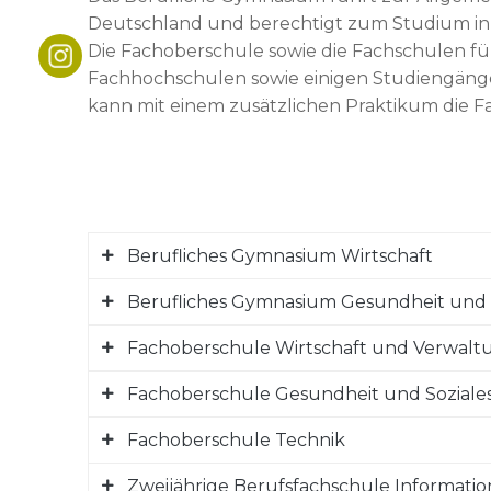
Leitbild
Service
News
Deutschland und berechtigt zum Studium in 
Schulleitung
Downloads
Die Fachoberschule sowie die Fachschulen fü
Beratung
Fachhochschulen sowie einigen Studiengängen
Teams
Krankmeldu
Beratung
Förderverein
kann mit einem zusätzlichen Praktikum die F
Organigram
Infos für Aus
Beratungste
Lehrkräfteau
FAQ
Berufsberat
Kooperatione
Job-Matching
Berufliches Gymnasium Wirtschaft
Berufliches Gymnasium Gesundheit und 
Flyer herunterladen
Fachoberschule Wirtschaft und Verwalt
Flyer herunterladen
Ausbildungsziel
Fachoberschule Gesundheit und Soziale
Flyer herunterladen
Ausbildungsziel (Doppelqualifizierung)
Sie erwerben am Beruflichen Gymnasium W
Fachoberschule Technik
am Beruflichen Gymnasium gleichzeitig ei
Flyer herunterladen
Ausbildungsziel
Sie erwerben am Beruflichen Gymnasium G
Zweijährige Berufsfachschule Information